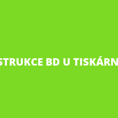
TRUKCE BD U TISKÁRN