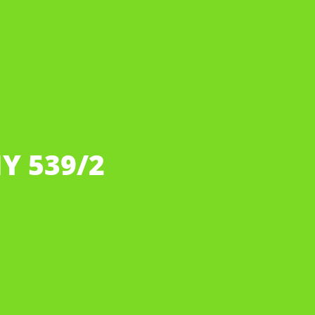
Y 539/2