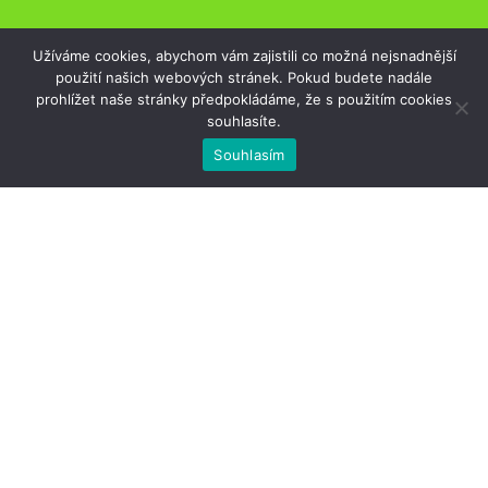
Užíváme cookies, abychom vám zajistili co možná nejsnadnější
použití našich webových stránek. Pokud budete nadále
prohlížet naše stránky předpokládáme, že s použitím cookies
souhlasíte.
;
Souhlasím
REALIZACE – OD
10. května 2023
REALIZACE – DO
9. srpna 2023